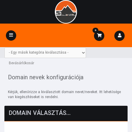
0
Váltás
a
navigációra
Bevásárlókosár
Domain nevek konfigurációja
Kérjük, ellenőrizze a kiválasztott domain nevet/neveket. Itt lehetősége
van kiegészítéseket is rendelni.
DOMAIN VÁLASZTÁS...