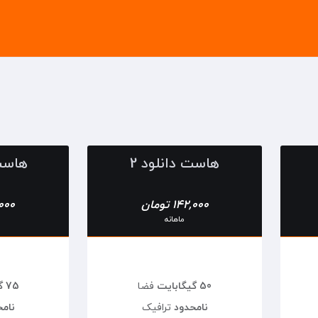
هاست دانلود 2
هاست 
142,000 تومان
94,000
ماهانه
50 گیگابایت
فضا
75 گیگابایت
نامحدود
ترافیک
نام