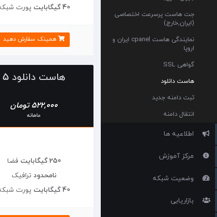
40 گیگابایت
پورت شبکه
جت هاست پرسرعت اختصاصی
(ایران,خارج)
نمایندگی هاست cpanel ایران و
همینک سفارش دهید
اروپا
گواهی SSL
هاست دانلود 5
هاست دانلود
ثبت دامنه جدید
522,000 تومان
انتقال دامنه
ماهانه
اطلاعیه ها
مرکز آموزش
250 گیگابایت
فضا
نامحدود
ترافیک
وضعیت شبکه
40 گیگابایت
پورت شبکه
بازاریابی