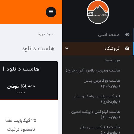
Toggle
navigation
سبد خرید
صفحه اصلی
هاست دانلود
فروشگاه
مرور همه
هاست دانلود 1
هاست وردپرس پلاس (ایران,خارج)
هاست ووکامرس پلاس
78,000 تومان
(ایران,خارج)
ماهانه
لینوکس پلاس برنامه نویسان
(ایران,خارج)
هاست لینوکس دایرکت ادمین
(ایران،خارج)
25 گیگابایت
فضا
هاست لینوکس سی پنل
نامحدود
ترافیک
(ایران،خارج)