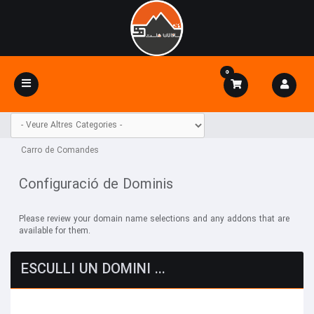
0
Toggle
navigation
Carro de Comandes
Configuració de Dominis
Please review your domain name selections and any addons that are
available for them.
ESCULLI UN DOMINI ...