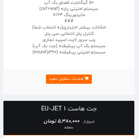
50 گیگابایت فضای بک آپ
سیستم امنیتی پایه (csf+waf)
مانیتورینگ 7/24
###
امکانات بیشتر اختیاری(به انتخاب شما)
کنترل پنل انتخابی سی پنل
وب سرور لایت اسپید تجاری
سیستم بک آپ پیشرفته (جت بک آپ)
سیستم امنیتی پیشرفته (imunify360)
همینک سفارش دهید
جت هاست EU-JET 1
5,380,000 تومان
شروع از
ماهانه