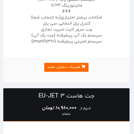
مانیتورینگ 7/24
###
امکانات بیشتر اختیاری(به انتخاب شما)
کنترل پنل انتخابی سی پنل
وب سرور لایت اسپید تجاری
سیستم بک آپ پیشرفته (جت بک آپ)
سیستم امنیتی پیشرفته (imunify360)
همینک سفارش دهید
جت هاست EU-JET 3
10,980,000 تومان
شروع از
ماهانه