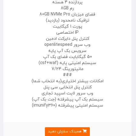
پردازنده 4 هسته
رم 8GB
فضای میزبان 80GB NVMe Pro
ترافیک نامحدود (بازدید)
پورت 1 گیگابیت
IP اختصاصی
کنترل پنل دایرکت ادمین
وب سرور openlitespeed
سرویس بک آپ پایه
50 گیگابایت فضای بک آپ
سیستم امنیتی پایه (csf+waf)
مانیتورینگ 7/24
###
امکانات بیشتر اختیاری(به انتخاب شما)
کنترل پنل انتخابی سی پنل
وب سرور لایت اسپید تجاری
سیستم بک آپ پیشرفته (جت بک آپ)
سیستم امنیتی پیشرفته (imunify360)
همینک سفارش دهید