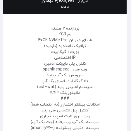
4,080,000 تومان
شروع از
ماهانه
پردازنده 2 هسته
رم 4GB
فضای میزبان 40GB NVMe Pro
ترافیک نامحدود (بازدید)
پورت 1 گیگابیت
IP اختصاصی
کنترل پنل دایرکت ادمین
وب سرور openlitespeed
سرویس بک آپ پایه
50 گیگابایت فضای بک آپ
سیستم امنیتی پایه (csf+waf)
مانیتورینگ 7/24
###
امکانات بیشتر اختیاری(به انتخاب شما)
کنترل پنل انتخابی سی پنل
وب سرور لایت اسپید تجاری
سیستم بک آپ پیشرفته (جت بک آپ)
سیستم امنیتی پیشرفته (imunify360)