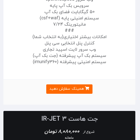
سرویس بک آپ پایه
50 گیگابایت فضای بک آپ
سیستم امنیتی پایه (csf+waf)
مانیتورینگ 7/24
###
امکانات بیشتر اختیاری(به انتخاب شما)
کنترل پنل انتخابی سی پنل
وب سرور لایت اسپید تجاری
سیستم بک آپ پیشرفته (جت بک آپ)
سیستم امنیتی پیشرفته (imunify360)
همینک سفارش دهید
جت هاست IR-JET 3
8,080,000 تومان
شروع از
ماهانه