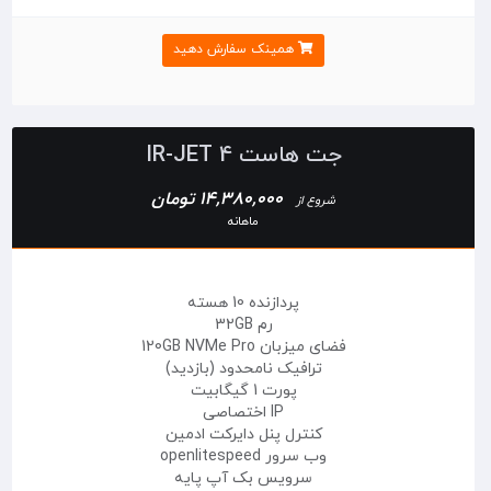
همینک سفارش دهید
جت هاست IR-JET 4
14,380,000 تومان
شروع از
ماهانه
پردازنده 10 هسته
رم 32GB
فضای میزبان 120GB NVMe Pro
ترافیک نامحدود (بازدید)
پورت 1 گیگابیت
IP اختصاصی
کنترل پنل دایرکت ادمین
وب سرور openlitespeed
سرویس بک آپ پایه