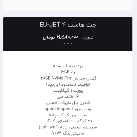
جت هاست EU-JET 4
19,580,000 تومان
شروع از
ماهانه
پردازنده 6 هسته
رم 16GB
فضای میزبان 120GB NVMe Pro
ترافیک نامحدود (بازدید)
پورت 1 گیگابیت
IP اختصاصی
کنترل پنل دایرکت ادمین
وب سرور openlitespeed
سرویس بک آپ پایه
50 گیگابایت فضای بک آپ
سیستم امنیتی پایه (csf+waf)
مانیتورینگ 7/24