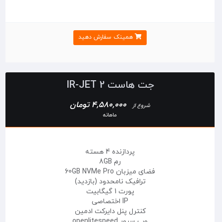
همینک سفارش دهید
جت هاست IR-JET 2
4,580,000 تومان
شروع از
ماهانه
پردازنده 4 هسته
رم 8GB
فضای میزبان 60GB NVMe Pro
ترافیک نامحدود (بازدید)
پورت 1 گیگابیت
IP اختصاصی
کنترل پنل دایرکت ادمین
وب سرور openlitespeed