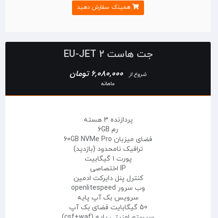
همینک سفارش دهید
جت هاست EU-JET 2
6,080,000 تومان
شروع از
ماهانه
پردازنده 3 هسته
رم 6GB
فضای میزبان 60GB NVMe Pro
ترافیک نامحدود (بازدید)
پورت 1 گیگابیت
IP اختصاصی
کنترل پنل دایرکت ادمین
وب سرور openlitespeed
سرویس بک آپ پایه
50 گیگابایت فضای بک آپ
سیستم امنیتی پایه (csf+waf)