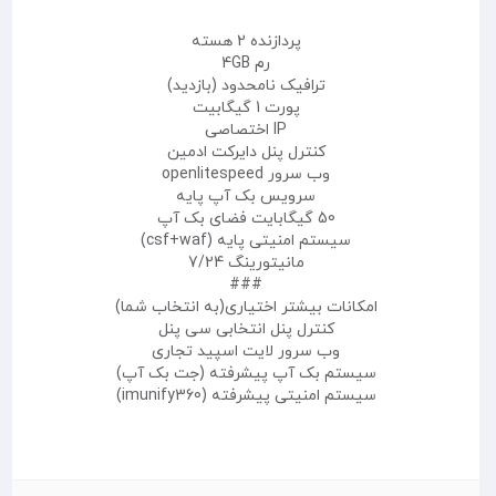
پردازنده 2 هسته
رم 4GB
ترافیک نامحدود (بازدید)
پورت 1 گیگابیت
IP اختصاصی
کنترل پنل دایرکت ادمین
وب سرور openlitespeed
سرویس بک آپ پایه
50 گیگابایت فضای بک آپ
سیستم امنیتی پایه (csf+waf)
مانیتورینگ 7/24
###
امکانات بیشتر اختیاری(به انتخاب شما)
کنترل پنل انتخابی سی پنل
وب سرور لایت اسپید تجاری
سیستم بک آپ پیشرفته (جت بک آپ)
سیستم امنیتی پیشرفته (imunify360)