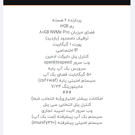
پردازنده 6 هسته
رم 16GB
فضای میزبان 80GB NVMe Pro
ترافیک نامحدود (بازدید)
پورت 1 گیگابیت
IP اختصاصی
کنترل پنل دایرکت ادمین
وب سرور openlitespeed
سرویس بک آپ پایه
50 گیگابایت فضای بک آپ
سیستم امنیتی پایه (csf+waf)
مانیتورینگ 7/24
###
امکانات بیشتر اختیاری(به انتخاب شما)
کنترل پنل انتخابی سی پنل
وب سرور لایت اسپید تجاری
سیستم بک آپ پیشرفته (جت بک آپ)
سیستم امنیتی پیشرفته (imunify360)