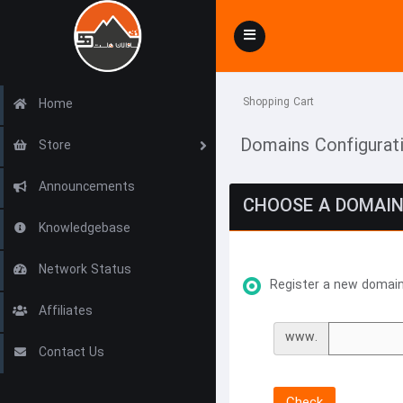
Toggle
navigation
Shopping Cart
Home
Domains Configurat
Store
Announcements
CHOOSE A DOMAIN.
Knowledgebase
Network Status
Register a new domai
Affiliates
www.
Contact Us