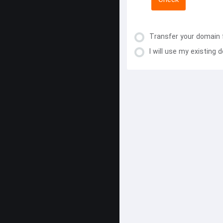
Check
Transfer your domain 
I will use my existin