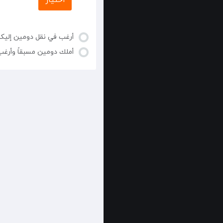
اختيار
أرغب في نقل دومين إليك
أملك دومين مسبقاً وأرغب