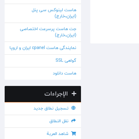
هاست لینوکس سی پنل
(ایران،خارج)
جت هاست پرسرعت اختصاصی
(ایران,خارج)
نمایندگی هاست cpanel ایران و اروپا
گواهی SSL
هاست دانلود
الإجراءات
تسجيل نطاق جديد
نقل النطاق
شاهد العربة