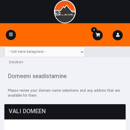
0
Toggle
navigation
Ostukorv
Domeeni seadistamine
Please review your domain name selections and any addons that are
available for them.
VALI DOMEEN