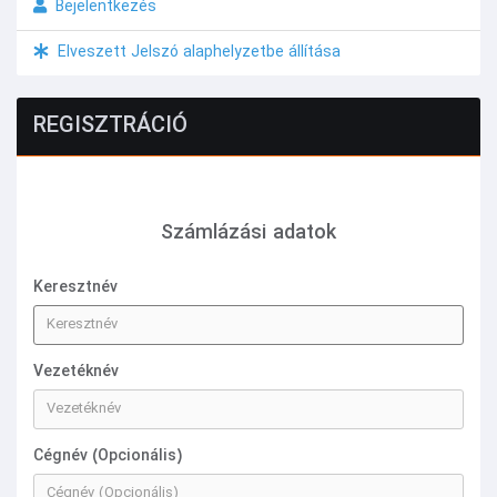
Bejelentkezés
Elveszett Jelszó alaphelyzetbe állítása
REGISZTRÁCIÓ
Számlázási adatok
Keresztnév
Vezetéknév
Cégnév (Opcionális)