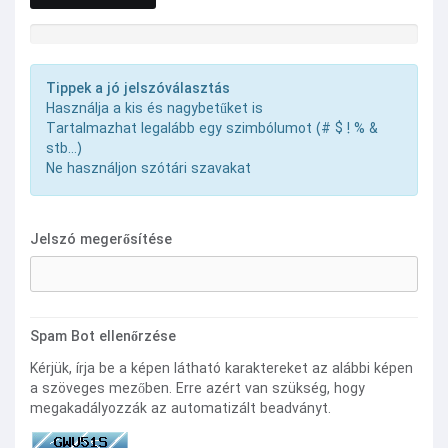
Jelszó erőssége: Adja meg a jelszavát
Tippek a jó jelszóválasztás
Használja a kis és nagybetűket is
Tartalmazhat legalább egy szimbólumot (# $ ! % &
stb...)
Ne használjon szótári szavakat
Jelszó megerősítése
Spam Bot ellenőrzése
Kérjük, írja be a képen látható karaktereket az alábbi képen
a szöveges mezőben. Erre azért van szükség, hogy
megakadályozzák az automatizált beadványt.