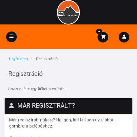
0
Váltás
a
navigációra
Ügyfélkapu
Regisztráció
Regisztráció
Hozzon létre egy fiókot a velünk . . .
MÁR REGISZTRÁLT?
Már regisztrált nálunk? Ha igen, kattintson az alábbi
gombra a belépéshez.