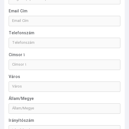
Email Cím
Telefonszám
Címsor 1
Város
Állam/Megye
Irányítószám