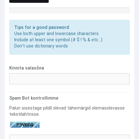
Salasõna tugevus: Sisesta salasõna
Tips for a good password
Use both upper and lowercase characters
Include at least one symbol (# $ ! % & etc...)
Don't use dictionary words
Kinnita salasõna
Spam Bot kontrollimine
Palun sisestage pildil olevad tähemärgid olemasolevasse
tekstilahtrisse.