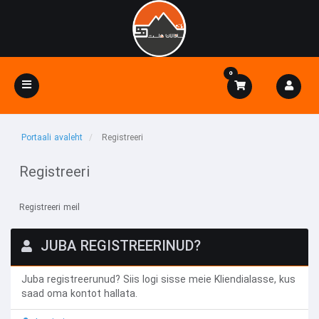
0
Toggle
navigation
Portaali avaleht
Registreeri
Registreeri
Registreeri meil
JUBA REGISTREERINUD?
Juba registreerunud? Siis logi sisse meie Kliendialasse, kus
saad oma kontot hallata.