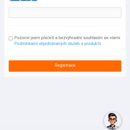
Pozorně jsem přečetl a bezvýhradně souhlasím se všemi
Podmínkami objednávaných služeb a produktů