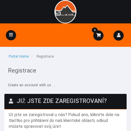
0
Toggle
navigation
Portal Home
Registrace
Registrace
Create an account with us . . .
JIŽ JSTE ZDE ZAREGISTROVANÍ?
Už jste se zaregistroval u nás? Pokud ano, klikněte dole na
tlačítko pro přihlášení do naší klientské oblasti, odkud
můžete spravovat svůj účet.