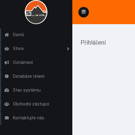
Toggle
navigation
Domů
Přihlášení
Store
Oznámení
Databáze řešení
Stav systému
Obchodní zástupci
Kontaktujte nás