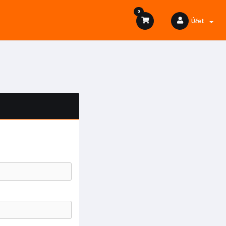
0
Účet