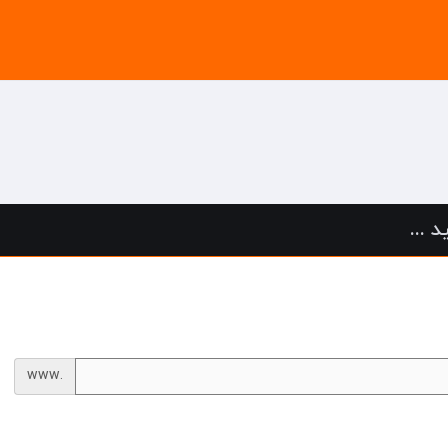
 ...
www.