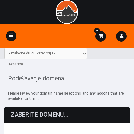
0
Toggle
navigation
Košarica
Podešavanje domena
Please review your domain name selections and any addons that are
available for them.
IZABERITE DOMENU...