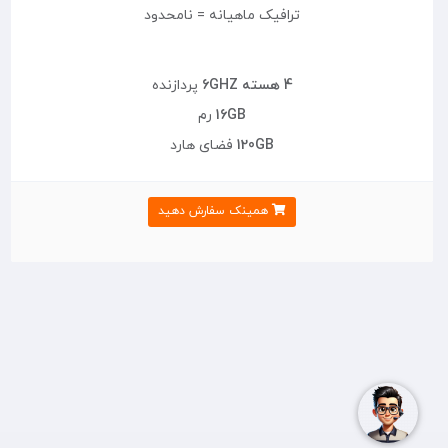
ترافیک ماهیانه = نامحدود
4 هسته 6GHZ
پردازنده
16GB
رم
120GB
فضای هارد
همینک سفارش دهید