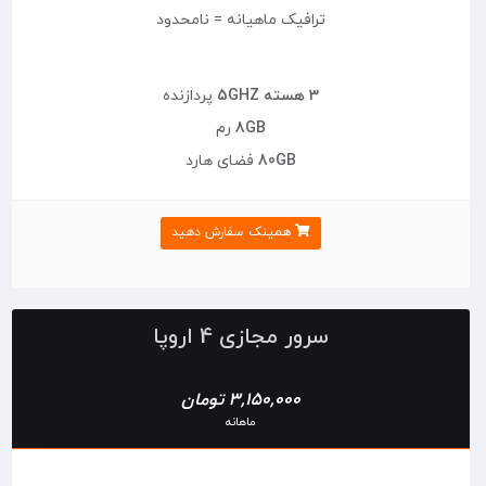
ترافیک ماهیانه = نامحدود
3 هسته 5GHZ
پردازنده
8GB
رم
80GB
فضای هارد
همینک سفارش دهید
سرور مجازی 4 اروپا
3,150,000 تومان
ماهانه