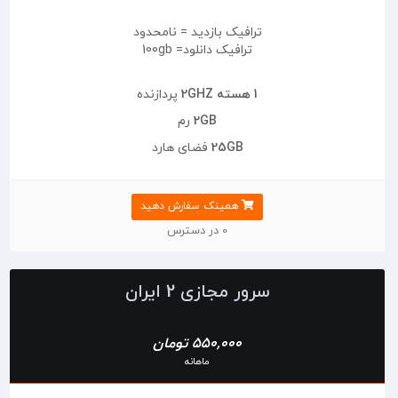
ترافیک بازدید = نامحدود
ترافیک دانلود= 100gb
1 هسته 2GHZ
پردازنده
2GB
رم
25GB
فضای هارد
همینک سفارش دهید
0 در دسترس
سرور مجازی 2 ایران
550,000 تومان
ماهانه