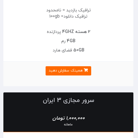
ترافیک بازدید = نامحدود
ترافیک دانلود= 100gb
2 هسته 4GHZ
پردازنده
4GB
رم
50GB
فضای هارد
همینک سفارش دهید
سرور مجازی 3 ایران
1,000,000 تومان
ماهانه