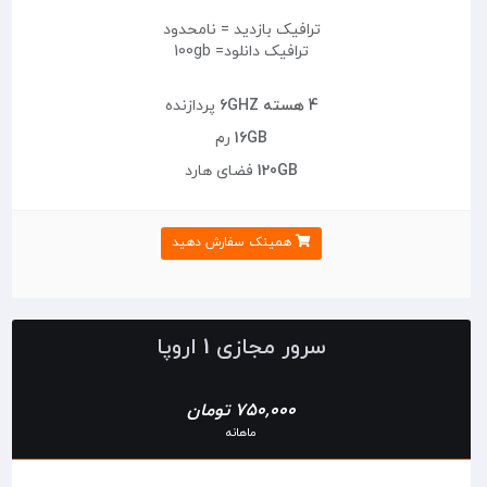
ترافیک بازدید = نامحدود
ترافیک دانلود= 100gb
4 هسته 6GHZ
پردازنده
16GB
رم
120GB
فضای هارد
همینک سفارش دهید
سرور مجازی 1 اروپا
750,000 تومان
ماهانه