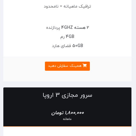
ترافیک ماهیانه = نامحدود
2 هسته 4GHZ
پردازنده
4GB
رم
50GB
فضای هارد
همینک سفارش دهید
سرور مجازی 3 اروپا
1,800,000 تومان
ماهانه