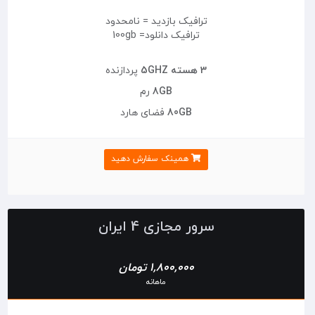
ترافیک بازدید = نامحدود
ترافیک دانلود= 100gb
3 هسته 5GHZ
پردازنده
8GB
رم
80GB
فضای هارد
همینک سفارش دهید
سرور مجازی 4 ایران
1,800,000 تومان
ماهانه