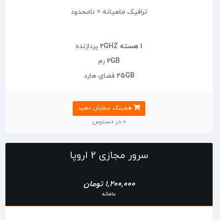
ترافیک ماهیانه = نامحدود
1 هسته 2GHZ
پردازنده
2GB
رم
25GB
فضای هارد
همینک سفارش دهید
0 در دسترس
سرور مجازی 2 اروپا
1,200,000 تومان
ماهانه