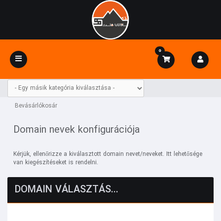
0
Váltás
a
navigációra
Bevásárlókosár
Domain nevek konfigurációja
Kérjük, ellenőrizze a kiválasztott domain nevet/neveket. Itt lehetősége
van kiegészítéseket is rendelni.
DOMAIN VÁLASZTÁS...