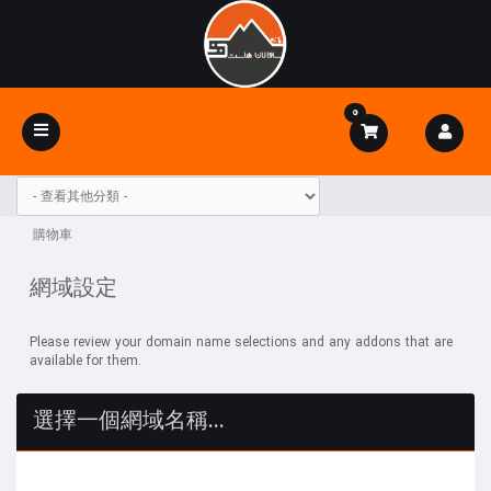
0
Toggle
navigation
購物車
網域設定
Please review your domain name selections and any addons that are
available for them.
選擇一個網域名稱...