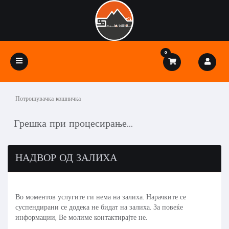
0
Toggle
navigation
Потрошувачка кошничка
Грешка при процесирање...
НАДВОР ОД ЗАЛИХА
Во моментов услугите ги нема на залиха. Нарачките се
суспендирани се додека не бидат на залиха. За повеќе
информации, Ве молиме контактирајте не.