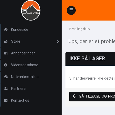
Toggle
navigation
Bestillingskurv
Kundeside
Ups, der er et pro
Store
Annonceringer
IKKE PÅ LAGER
Vidensdatabase
Netværksstatus
Vi har desværre ikke dette 
Partnere
GÅ TILBAGE OG PRØ
Kontakt os